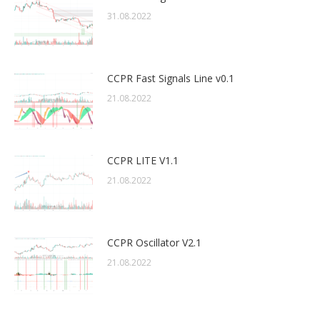
31.08.2022
CCPR Fast Signals Line v0.1
21.08.2022
CCPR LITE V1.1
21.08.2022
CCPR Oscillator V2.1
21.08.2022