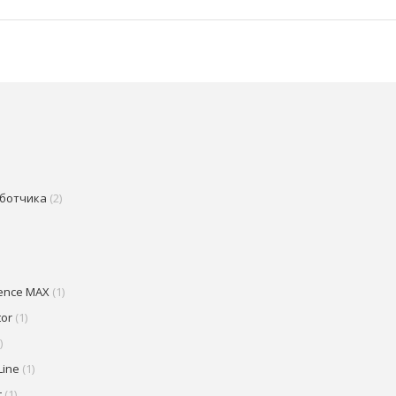
аботчика
(2)
ence MAX
(1)
tor
(1)
)
Line
(1)
t
(1)