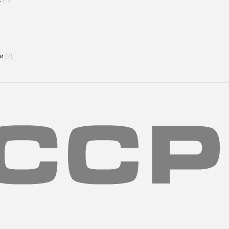
и
(2)