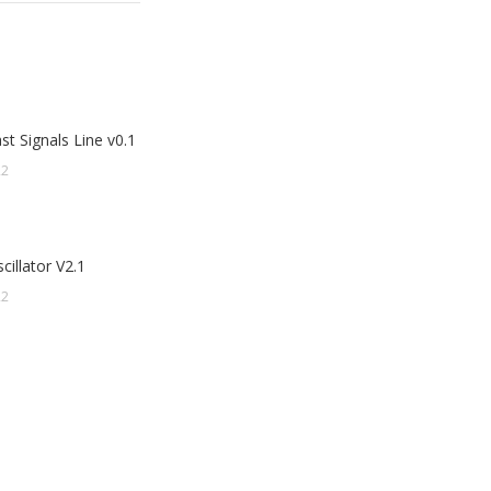
t Signals Line v0.1
22
illator V2.1
22