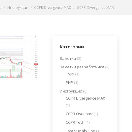
e here:
e
Инструкции
CCPR Divergence MAX
CCPR Divergence MAX
Категории
Заметки
(3)
Заметки разработчика
(2)
linux
(1)
PHP
(1)
Инструкции
(6)
CCPR Divergence MAX
(1)
CCPR Oscillator
(1)
CCPR Tech
(1)
Fast Signals Line
(1)