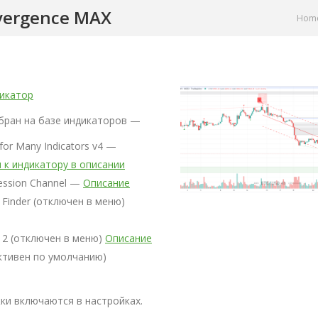
vergence MAX
You ar
Hom
дикатор
бран на базе индикаторов —
for Many Indicators v4 —
 к индикатору в описании
ression Channel —
Описание
 Finder (отключен в меню)
k 2 (отключен в меню)
Описание
ктивен по умолчанию)
ки включаются в настройках.