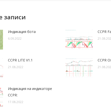
е записи
Индикация бота
CCPR Fas
6.09.2022
21.08.20
CCPR LITE V1.1
CCPR Osc
21.08.2022
21.08.20
Индикация на индикаторе
CCPR:
17.08.2022