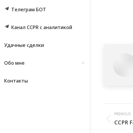
Телеграм БОТ
Канал CCPR с аналитикой
Удачные сделки
Обо мне
Контакты
Post
PREVIOUS
navig
CCPR Fa
Previous
post: