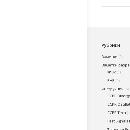
Рубрики
Заметки
(3)
Заметки разр
linux
(1)
PHP
(1)
Инструкции
(6)
CCPR Diverg
CCPR Oscilla
CCPR Tech
(1
Fast Signals 
Telegram Bo