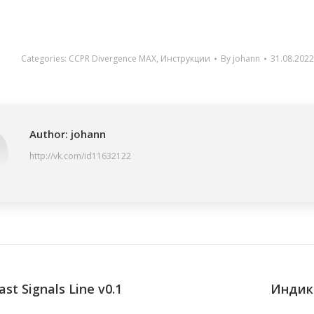
Categories:
CCPR Divergence MAX
,
Инструкции
By
johann
31.08.2022
Author:
johann
http://vk.com/id11632122
ation
st Signals Line v0.1
Индик
Next
post: