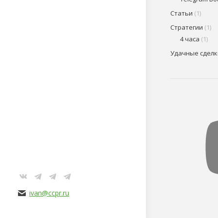
Статьи
(1)
Стратегии
(1)
4 часа
(1)
Удачные сделк
VK
Telegram
Telegram
Telegram
ivan@ccpr.ru
page
page
page
page
opens
opens
opens
opens