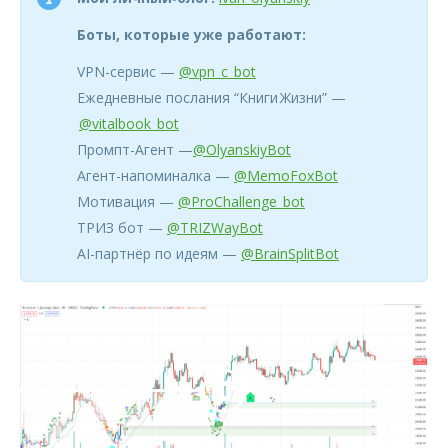
Боты, которые уже работают:
VPN-сервис —
@vpn_c_bot
Ежедневные послания “Книги Жизни” —
@vitalbook_bot
Промпт-Агент —
@OlyanskiyBot
Агент-напоминалка —
@MemoFoxBot
Мотивация —
@ProChallenge_bot
ТРИЗ бот —
@TRIZWayBot
AI-партнёр по идеям —
@BrainSplitBot