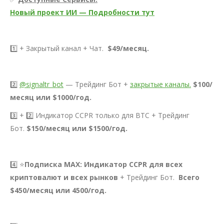
Новый проект ИИ — Подробности тут
1️⃣ + Закрытый канал + Чат.
$49/месяц.
2️⃣
@signaltr_bot
— Трейдинг Бот +
закрытые каналы.
$100/
месяц или $1000/год.
3️⃣ + 2️⃣ Индикатор CCPR только для BTC + Трейдинг
Бот.
$150/месяц или $1500/год.
4️⃣ ⭐️
Подписка MAX: Индикатор CCPR для всех
криптовалют и всех рынков
+ Трейдинг Бот.
Всего
$450/месяц или 4500/год.