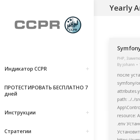
Yearly A
Symfony
PHP
,
Заметк
By
johann
Индикатор CCPR
после уста
symfony/o
ПРОТЕСТИРОВАТЬ БЕСПЛАТНО 7
attributes.
дней
path: ../..
App\Control
Инструкции
resource: A
.env Уста
Стратегии
Установит
https://sy