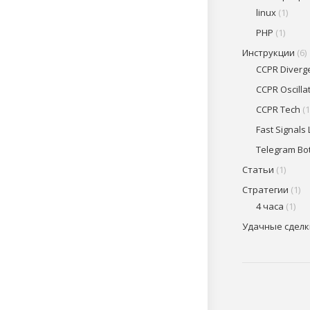
linux
(1)
PHP
(1)
Инструкции
(6)
CCPR Diverg
CCPR Oscilla
CCPR Tech
(1
Fast Signals 
Telegram Bo
Статьи
(1)
Стратегии
(1)
4 часа
(1)
Удачные сделк