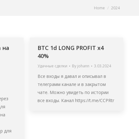
You are here:
Home
2024
 на
BTC 1d LONG PROFIT x4
40%
Удачные сделки
By
johann
3.03.2024
Все входы я давал и описывал в
телеграмм канале и в закрытом
чате. Можно увидеть по истории
через
все входы. Канал https://t.me/CCPRtr
для
 на
р для