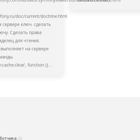
fony.ru/doc/current/doctrine.html
а сервере ключ. сделать
лючу. Сделать права
аделец для чтения.
 выполняет на сервере
манды.
y:cache:clear’, function ()…
аботчика
(2)