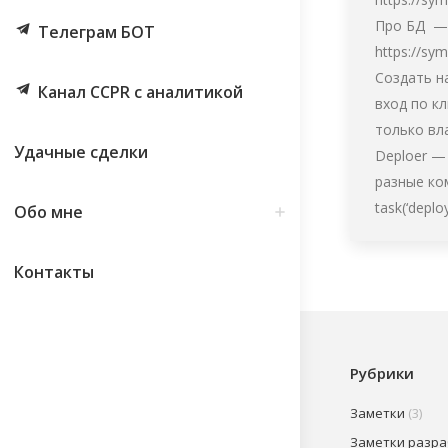
Про БД —
Телеграм БОТ
https://sym
Создать н
Канал CCPR с аналитикой
вход по к
только вл
Удачные сделки
Deploer —
разные ко
task(‘deplo
Обо мне
Контакты
Рубрики
Заметки
(3)
Заметки разр