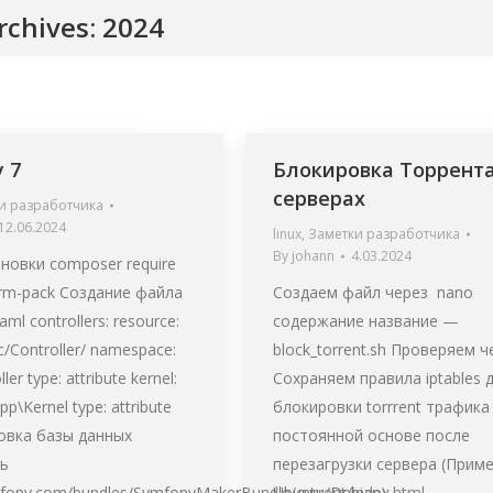
rchives:
2024
 7
Блокировка Торрента
серверах
и разработчика
12.06.2024
linux
,
Заметки разработчика
By
johann
4.03.2024
новки composer require
rm-pack Создание файла
Создаем файл через nano
yaml controllers: resource:
содержание название —
/src/Controller/ namespace:
block_torrent.sh Проверяем 
ler type: attribute kernel:
Сохраняем правила iptables 
pp\Kernel type: attribute
блокировки torrrent трафика
новка базы данных
постоянной основе после
ь
перезагрузки сервера (Приме
mfony.com/bundles/SymfonyMakerBundle/current/index.html
Ubuntu/Debian):