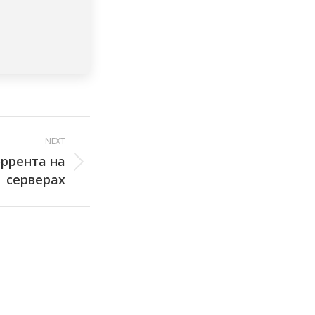
NEXT
ррента на
серверах