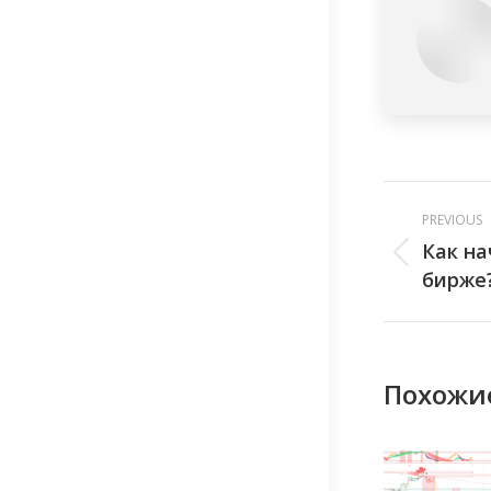
Post
PREVIOUS
navig
Как на
Previous
бирже
post:
Похожи