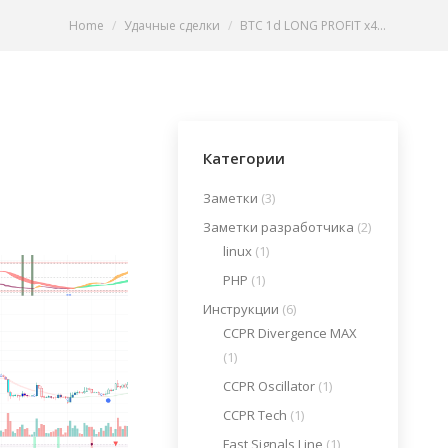
You are here:
Home
Удачные сделки
BTC 1d LONG PROFIT x4…
Категории
Заметки
(3)
Заметки разработчика
(2)
linux
(1)
PHP
(1)
Инструкции
(6)
CCPR Divergence MAX
(1)
CCPR Oscillator
(1)
CCPR Tech
(1)
Fast Signals Line
(1)