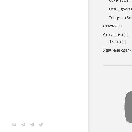
CCPR Tech
(1
Fast Signals 
Telegram Bo
Статьи
(1)
Стратегии
(1)
4 часа
(1)
Удачные сделк
VK
Telegram
Telegram
Telegram