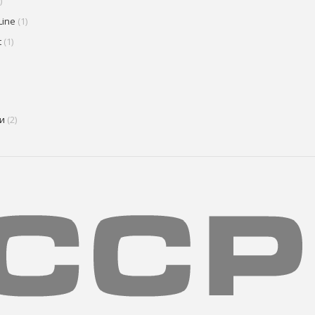
)
Line
(1)
t
(1)
и
(2)