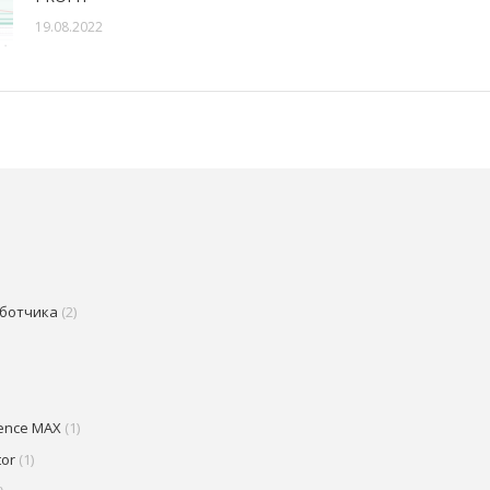
19.08.2022
аботчика
(2)
ence MAX
(1)
tor
(1)