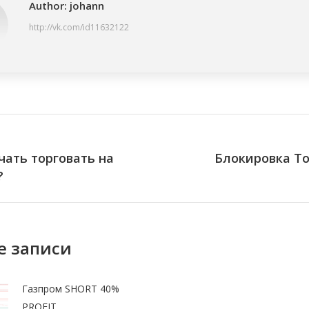
Author:
johann
http://vk.com/id11632122
ation
чать торговать на
Блокировка То
Next
?
post:
е записи
Газпром SHORT 40%
PROFIT