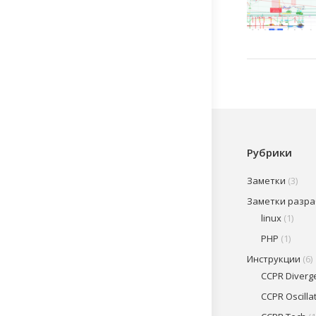
Рубрики
Заметки
(3)
Заметки разр
linux
(1)
PHP
(1)
Инструкции
(6)
CCPR Diverg
CCPR Oscilla